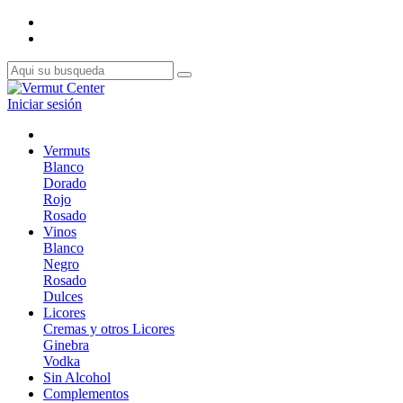
Iniciar sesión
Vermuts
Blanco
Dorado
Rojo
Rosado
Vinos
Blanco
Negro
Rosado
Dulces
Licores
Cremas y otros Licores
Ginebra
Vodka
Sin Alcohol
Complementos