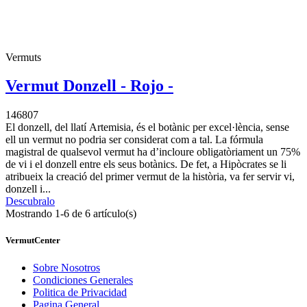
Vermuts
Vermut Donzell - Rojo -
146807
El donzell, del llatí Artemisia, és el botànic per excel·lència, sense
ell un vermut no podria ser considerat com a tal. La fórmula
magistral de qualsevol vermut ha d’incloure obligatòriament un 75%
de vi i el donzell entre els seus botànics. De fet, a Hipòcrates se li
atribueix la creació del primer vermut de la història, va fer servir vi,
donzell i...
Descubralo
Mostrando 1-6 de 6 artículo(s)
VermutCenter
Sobre Nosotros
Condiciones Generales
Politica de Privacidad
Pagina General